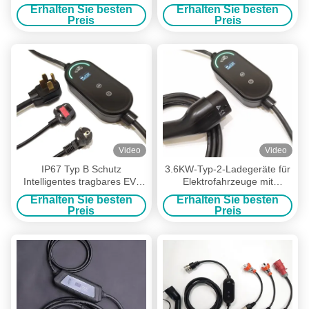
Erhalten Sie besten
Erhalten Sie besten
Preis
Preis
Video
Video
IP67 Typ B Schutz
3.6KW-Typ-2-Ladegeräte für
Intelligentes tragbares EV-
Elektrofahrzeuge mit
Ladegerät 16A 3,6 kW mit
Stromregelung
Erhalten Sie besten
Erhalten Sie besten
Temperatursensor
Preis
Preis