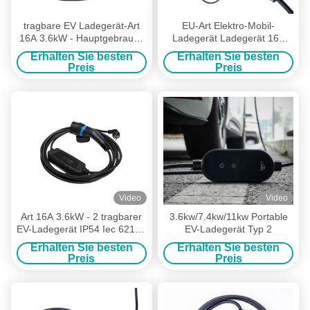
tragbare EV Ladegerät-Art
EU-Art Elektro-Mobil-
16A 3.6kW - Hauptgebrauch
Ladegerät Ladegerät 16A
2 mit vorbei gegenwärtigem
3.6kW tragbare EV
Erhalten Sie besten
Erhalten Sie besten
Schutz
Preis
Preis
Video
Video
Art 16A 3.6kW - 2 tragbarer
3.6kw/7.4kw/11kw Portable
EV-Ladegerät IP54 Iec 62196
EV-Ladegerät Typ 2
für Elektroauto
Erhalten Sie besten
Erhalten Sie besten
Preis
Preis