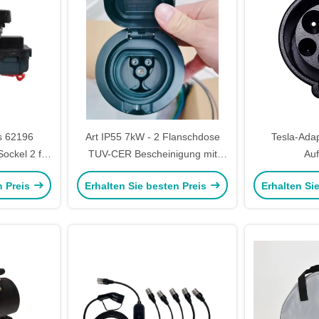
s 62196
Art IP55 7kW - 2 Flanschdose
Tesla-Ada
ockel 2 für
TUV-CER Bescheinigung mit
Auf
 EV
Fensterladen
n Preis
Erhalten Sie besten Preis
Erhalten Si