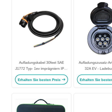
Aufladungskabel 30feet SAE
Aufladungszusatz-Ar
J1772 Typ- 1ev imprägniern IP55
32A EV - Ladebu
Verbindungsstück des Typ- 1ev
Erhalten Sie besten Preis
Erhalten Sie beste