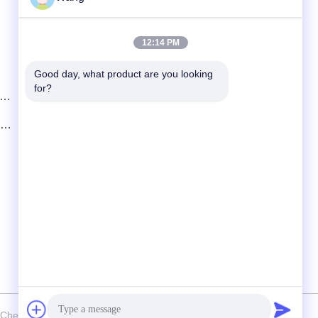
Schnelle Kontaktaufnahme
12:14 PM
Telefon
Good day, what product are you looking 
for?
86-158-8106-2591
 zu
E-Mail-Adresse
it
info@cn-ans.com
Adresse
No.1, Boden 3, Nr. 366-, Nordabschnitt von
Hupan-Straße, Chengdu
 Chengdu Honors Technology Co.,Ltd . Alle Rechte vorbehalten.