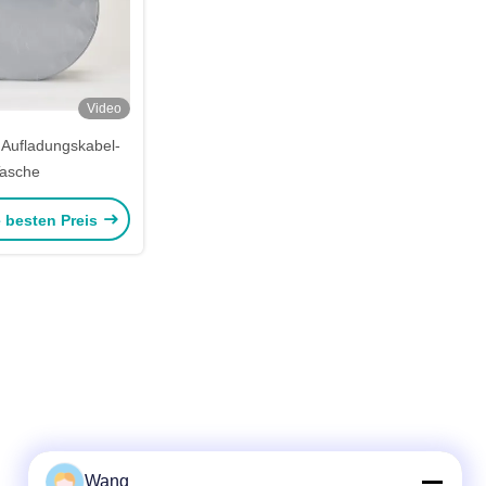
Video
Aufladungskabel-
asche
e besten Preis
Wang