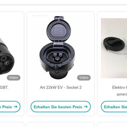
Video
Video
 GBT.
Art 22kW EV - Sockel 2
Elektro-
ameri
Nationalsta
n Preis
Erhalten Sie besten Preis
Erhalten Si
Aufladun