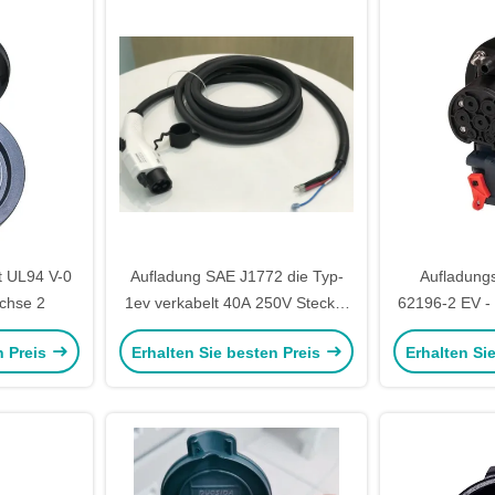
t UL94 V-0
Aufladung SAE J1772 die Typ-
Aufladungs
chse 2
1ev verkabelt 40A 250V Stecker
62196-2 EV -
UL-Bescheinigung US-
He
n Preis
Erhalten Sie besten Preis
Erhalten Si
Standardtyp- 1ev Charginng