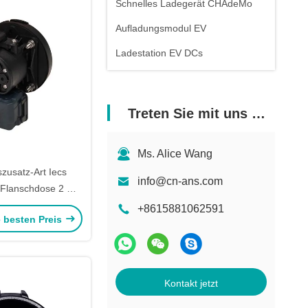
Schnelles Ladegerät CHAdeMo
Aufladungsmodul EV
Ladestation EV DCs
Treten Sie mit uns in Verbindung
Ms. Alice Wang
zusatz-Art Iecs
info@cn-ans.com
 Flanschdose 2 mit
lla Lock
+8615881062591
e besten Preis
Kontakt jetzt