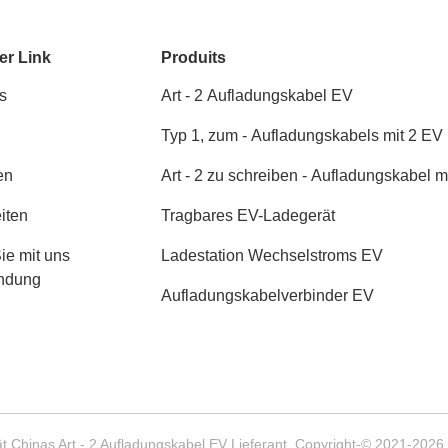
er Link
Produits
s
Art - 2 Aufladungskabel EV
Typ 1, zum - Aufladungskabels mit 2 EV
schreiben
en
Art - 2 zu schreiben - Aufladungskabel m
2 EV
iten
Tragbares EV-Ladegerät
ie mit uns
Ladestation Wechselstroms EV
indung
Aufladungskabelverbinder EV
ät Chinas Art - 2 Aufladungskabel EV Lieferant. Copyright-© 2021-2026