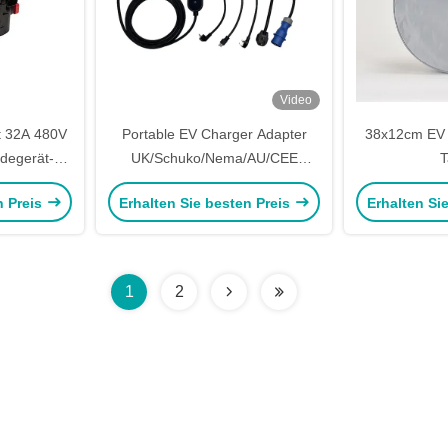
Video
t 32A 480V
Portable EV Charger Adapter
38x12cm EV 
degerät-
UK/Schuko/Nema/AU/CEE
T
tation
Stecker
n Preis
Erhalten Sie besten Preis
Erhalten Si
1
2