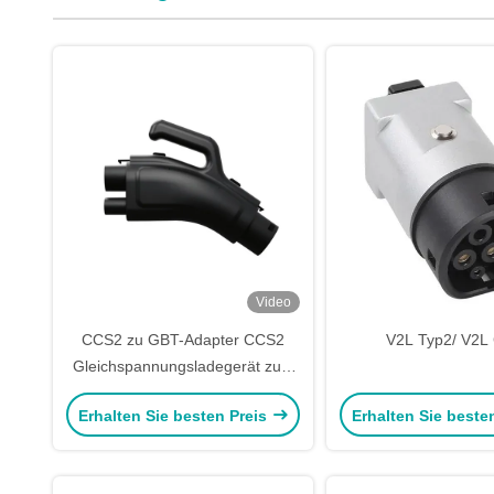
Video
CCS2 zu GBT-Adapter CCS2
V2L Typ2/ V2L
Gleichspannungsladegerät zum
Aufladen des GBT-Einlass-
Erhalten Sie besten Preis
Erhalten Sie beste
Elektrofahrzeugs