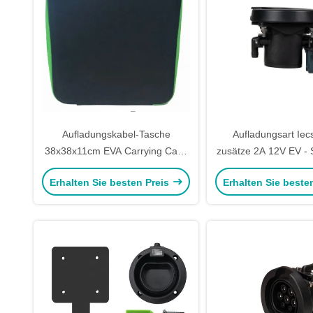
Aufladungskabel-Tasche
Aufladungsart Iec
38x38x11cm EVA Carrying Case
zusätze 2A 12V EV - S
ANS Shockproofs EV
Ladestation
Erhalten Sie besten Preis
Erhalten Sie beste