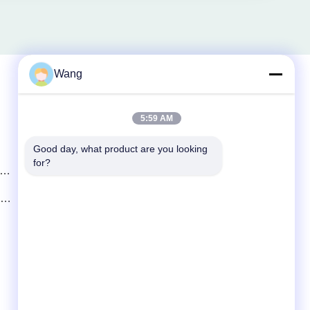
Wang
Schnelle Kontaktaufnahme
5:59 AM
Telefon
Good day, what product are you looking 
for?
86-158-8106-2591
 zu
E-Mail-Adresse
it
info@cn-ans.com
Adresse
No.1, Boden 3, Nr. 366-, Nordabschnitt von
Hupan-Straße, Chengdu