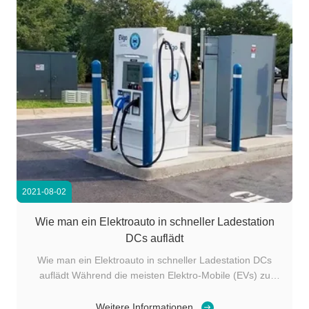
2021-08-02
Wie man ein Elektroauto in schneller Ladestation
DCs auflädt
Wie man ein Elektroauto in schneller Ladestation DCs
auflädt Während die meisten Elektro-Mobile (EVs) zu
Hause über Nacht oder bei der Arbeit tagsüber
aufgeladen werden, DC kann schnelle Aufladung,
Weitere Informationen