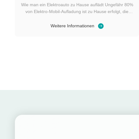
Wie man ein Elektroauto zu Hause auflädt Ungefähr 80%
von Elektro-Mobil-Aufladung ist zu Hause erfolgt, die
bedeutet, sich zu vergewissern ist wichtig, dass Sie das
rechte Ladegerät haben, das so schnell und
Weitere Informationen
kosteneffektiv ist, wie möglich. Sind alle
Elektroautoladegeräte die selben? Wenn es kommt, ...