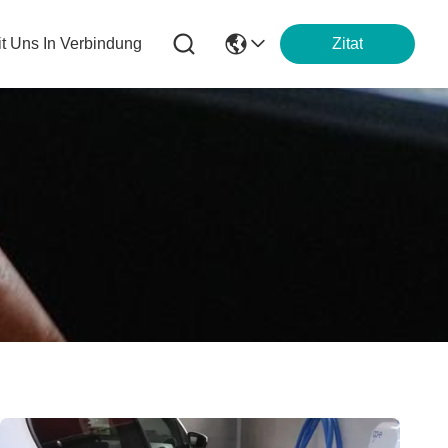
it Uns In Verbindung
Zitat