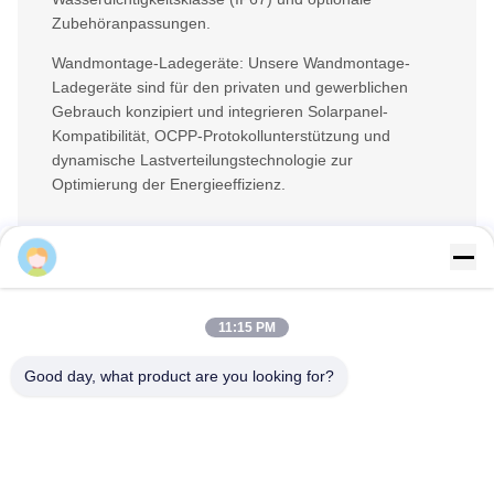
Zubehöranpassungen.
Wandmontage-Ladegeräte: Unsere Wandmontage-
Ladegeräte sind für den privaten und gewerblichen
Gebrauch konzipiert und integrieren Solarpanel-
Kompatibilität, OCPP-Protokollunterstützung und
dynamische Lastverteilungstechnologie zur
Optimierung der Energieeffizienz.
DC-Ladeanpassung
Wir bieten End-to-End-DC-Ladegerät-
Entwicklungsdienste an, von der Softwarearchitektur bis
11:15 PM
zur Hardwarefertigung, und bieten spezialisierte
Lösungen für aufstrebende Märkte:
Good day, what product are you looking for?
Kompakte tragbare DC-Ladegeräte, die speziell für die
Infrastruktur in Südamerika und Südostasien entwickelt
wurden.
Vollständig anpassbare Leistung, Schnittstellendesign