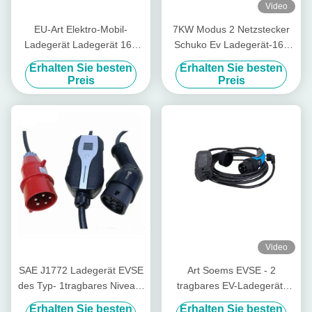
Video
EU-Art Elektro-Mobil-
7KW Modus 2 Netzstecker
Ladegerät Ladegerät 16A
Schuko Ev Ladegerät-16a
3.6kW tragbare EV
mit Temperaturfühler
Erhalten Sie besten
Erhalten Sie besten
Preis
Preis
Video
SAE J1772 Ladegerät EVSE
Art Soems EVSE - 2
des Typ- 1tragbares Niveau-
tragbares EV-Ladegerät-
2 EV schaltbar mit CEE Plug
einphasiges 5 Meter Kabel-
Erhalten Sie besten
Erhalten Sie besten