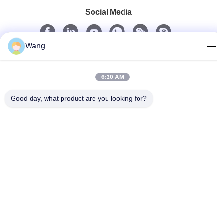
Social Media
Wang
Schnelle Kontaktaufnahme
Telefon
6:20 AM
86-158-8106-2591
Good day, what product are you looking for?
E-Mail-Adresse
info@cn-ans.com
Adresse
No.1, Boden 3, Nr. 366-, Nordabschnitt von Hupan-Straße,
Chengdu
Datenschutz-Bestimmungen
|
Sitemap
Gute Qualität Chinas Art - 2 Aufladungskabel EV Lieferant.