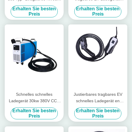
2 EV schaltbar mit CEE Plug
einphasiges 5 Meter Kabel-
Erhalten Sie besten
Erhalten Sie besten
Preis
Preis
Schnelles schnelles
Justierbares tragbares EV
Ladegerät 30kw 380V CCS
schnelles Ladegerät en
tragbares Ladegerät DCs
62752 EV Ladegerät 16A
Erhalten Sie besten
Erhalten Sie besten
Chademo
Preis
Preis