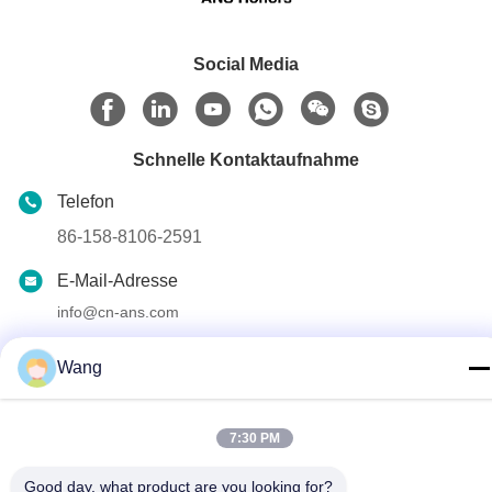
Social Media
Schnelle Kontaktaufnahme
Telefon
86-158-8106-2591
E-Mail-Adresse
info@cn-ans.com
Adresse
Wang
No.1, Boden 3, Nr. 366-, Nordabschnitt von Hupan-Straße,
Chengdu
7:30 PM
Datenschutz-Bestimmungen
|
Sitemap
Good day, what product are you looking for?