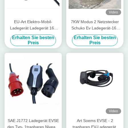
Video
EU-Art Elektro-Mobil-
7KW Modus 2 Netzstecker
Ladegerät Ladegerät 16A
Schuko Ev Ladegerät-16a
3.6kW tragbare EV
mit Temperaturfühler
Erhalten Sie besten
Erhalten Sie besten
Preis
Preis
Video
SAE J1772 Ladegerät EVSE
Art Soems EVSE - 2
des Typ- 1tragbares Niveau-
tragbares EV-Ladegerät-