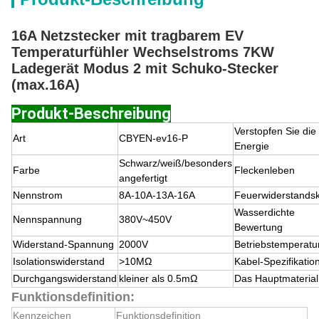
16A Netzstecker mit tragbarem EV
Temperaturfühler Wechselstroms 7KW
Ladegerät Modus 2 mit Schuko-Stecker
(max.16A)
Produkt-Beschreibung
Verstopfen Sie die
Art
CBYEN-ev16-P
Energie
Schwarz/weiß/besonders
Farbe
Fleckenleben
angefertigt
Nennstrom
8A-10A-13A-16A
Feuerwiderstandsk
Wasserdichte
Nennspannung
380V~450V
Bewertung
Widerstand-Spannung
2000V
Betriebstemperatu
Isolationswiderstand
>10MΩ
Kabel-Spezifikatio
Durchgangswiderstand
kleiner als
0.5mΩ
Das Hauptmaterial
Funktionsdefinition:
Kennzeichen
Funktionsdefinition