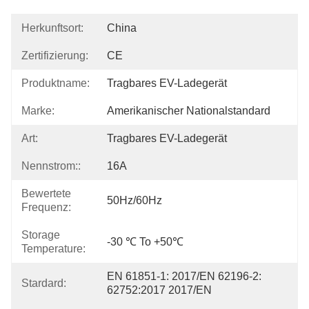
Herkunftsort:
China
Zertifizierung:
CE
Produktname:
Tragbares EV-Ladegerät
Marke:
Amerikanischer Nationalstandard
Art:
Tragbares EV-Ladegerät
Nennstrom::
16A
Bewertete
50Hz/60Hz
Frequenz:
Storage
-30 ℃ To +50℃
Temperature:
EN 61851-1: 2017/EN 62196-2: 
Stardard:
62752:2017 2017/EN