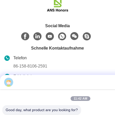
Social Media
Schnelle Kontaktaufnahme
Telefon
86-158-8106-2591
E-Mail-Adresse
Daisy
info@cn-ans.com
Adresse
11:42 AM
No.1, Boden 3, Nr. 366-, Nordabschnitt von Hupan-Straße,
Chengdu
Good day, what product are you looking for?