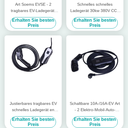
Art Soems EVSE - 2
Schnelles schnelles
tragbares EV-Ladegerät-
Ladegerät 30kw 380V CCS
einphasiges 5 Meter Kabel-
tragbares Ladegerät DCs
Erhalten Sie besten
Erhalten Sie besten
Chademo
Preis
Preis
Justierbares tragbares EV
Schaltbare 10A-/16A-EV Art
schnelles Ladegerät en
- 2 Elektro-Mobil-Auto-
62752 EV Ladegerät 16A
Ladegerät des Ladegerät-
Erhalten Sie besten
Erhalten Sie besten
EVSE
Preis
Preis