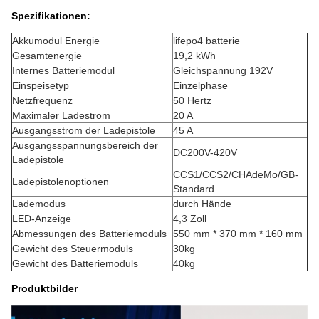
Spezifikationen:
Akkumodul Energie
lifepo4 batterie
Gesamtenergie
19,2 kWh
Internes Batteriemodul
Gleichspannung 192V
Einspeisetyp
Einzelphase
Netzfrequenz
50 Hertz
Maximaler Ladestrom
20 A
Ausgangsstrom der Ladepistole
45 A
Ausgangsspannungsbereich der
DC200V-420V
Ladepistole
CCS1/CCS2/CHAdeMo/GB-
Ladepistolenoptionen
Standard
Lademodus
durch Hände
LED-Anzeige
4,3 Zoll
Abmessungen des Batteriemoduls
550 mm * 370 mm * 160 mm
Gewicht des Steuermoduls
30kg
Gewicht des Batteriemoduls
40kg
Produktbilder