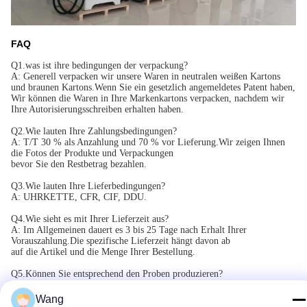
FAQ
Q1.was ist ihre bedingungen der verpackung?
A: Generell verpacken wir unsere Waren in neutralen weißen Kartons
und braunen Kartons.Wenn Sie ein gesetzlich angemeldetes Patent haben,
Wir können die Waren in Ihre Markenkartons verpacken, nachdem wir
Ihre Autorisierungsschreiben erhalten haben.
Q2.Wie lauten Ihre Zahlungsbedingungen?
A: T/T 30 % als Anzahlung und 70 % vor Lieferung.Wir zeigen Ihnen
die Fotos der Produkte und Verpackungen
bevor Sie den Restbetrag bezahlen.
Q3.Wie lauten Ihre Lieferbedingungen?
A: UHRKETTE, CFR, CIF, DDU.
Q4.Wie sieht es mit Ihrer Lieferzeit aus?
A: Im Allgemeinen dauert es 3 bis 25 Tage nach Erhalt Ihrer
Vorauszahlung.Die spezifische Lieferzeit hängt davon ab
auf die Artikel und die Menge Ihrer Bestellung.
Q5.Können Sie entsprechend den Proben produzieren?
A: Ja, wir können nach Ihren Mustern oder technischen Zeichnungen
produzieren.Wir können die Formen und Vorrichtungen bauen.
Wang