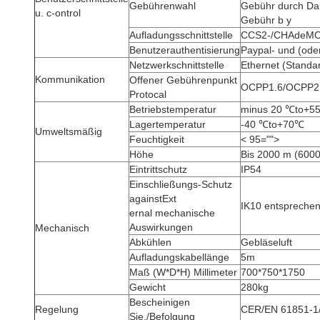
Gebührenwahl
Gebühr durch Dau
u. c-ontrol
Gebühr b y
Aufladungsschnittstelle
CCS2-/CHAdeMO-/
Benutzerauthentisierung
Paypal- und (ode
Netzwerkschnittstelle
Ethernet (Standar
Kommunikation
Offener Gebührenpunkt
OCPP1.6/OCPP2
Protocal
Betriebstemperatur
minus 20 ℃to+55
Lagertemperatur
-40 ℃to+70℃
Umweltsmäßig
Feuchtigkeit
< 95="">
Höhe
Bis 2000 m (600
Eintrittschutz
IP54
Einschließungs-Schutz
againstExt
IK10 entsprechen
ernal mechanische
Auswirkungen
Mechanisch
Abkühlen
Gebläseluft
Aufladungskabellänge
5m
Maß (W*D*H) Millimeter
700*750*1750
Gewicht
280kg
Bescheinigen
Regelung
CER/EN 61851-1
Sie,/Befolgung