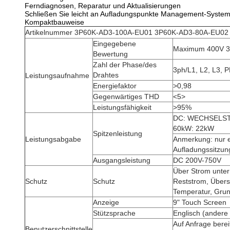
Ferndiagnosen, Reparatur und Aktualisierungen
Schließen Sie leicht an Aufladungspunkte Management-Syste
Kompaktbauweise
Artikelnummer 3P60K-AD3-100A-EU01 3P60K-AD3-80A-EU02
Eingegebene
Maximum 400V 3
Bewertung
Zahl der Phase/des
3ph/L1, L2, L3, 
Drahtes
Leistungsaufnahme
Energiefaktor
>0,98
Gegenwärtiges THD
<5>
Leistungsfähigkeit
>95%
DC: WECHSELS
60kW: 22kW
Spitzenleistung
Leistungsabgabe
Anmerkung: nur ei
Aufladungssitzun
Ausgangsleistung
DC 200V-750V
Über Strom unte
Schutz
Schutz
Reststrom, Übers
Temperatur, Gru
Anzeige
9" Touch Screen
Stützsprache
Englisch (andere
Auf Anfrage bere
Benutzerschnittstelle