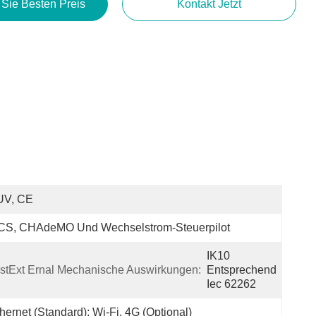
 Sie Besten Preis
Kontakt Jetzt
UV, CE
CS, CHAdeMO Und Wechselstrom-Steuerpilot
IK10 
stExt Ernal Mechanische Auswirkungen:
Entsprechend 
Iec 62262
hernet (Standard); Wi-Fi, 4G (optional)