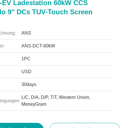
-EV Ladestation 60kW CCS
o 9" DCs TUV-Touch Screen
chnung:
ANS
r:
ANS-DCT-60kW
1PC
USD
30days
L/C, D/A, D/P, T/T, Western Union,
ingungen:
MoneyGram