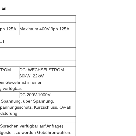
m an
ph 125A.
Maximum 400V 3ph 125A.
PET
TROM
DC: WECHSELSTROM
60kW: 22kW
n Gewehr ist in einer
g verfügbar.
DC 200V-1000V
r Spannung, über Spannung,
pannungsschutz, Kurzschluss, Ov-äh
ndstörung
 Sprachen verfügbar auf Anfrage)
itgestellt zu werden Gebührenwahlen: