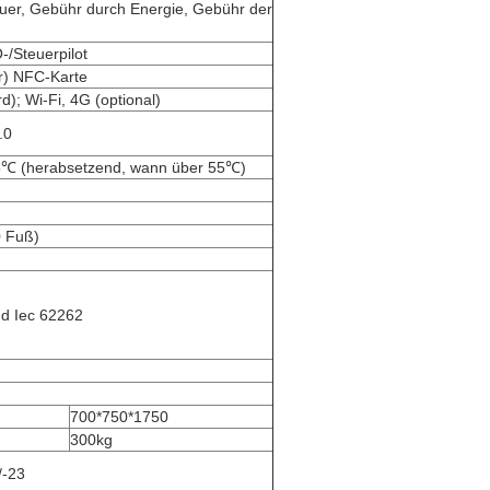
er, Gebühr durch Energie, Gebühr der
Steuerpilot
r) NFC-Karte
d); Wi-Fi, 4G (optional)
.0
℃ (herabsetzend, wann über 55℃)
0 Fuß)
d Iec 62262
700*750*1750
300kg
/-23