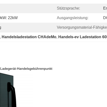
Stützsprache:
En
kW: 22kW
Ausgangsleistung:
D
g
Versorgungsmaterial-Fähigkei
, 
Handelsladestation CHAdeMo
, 
Handels-ev Ladestation 6
-Ladegerät-Handelsgebührenpunkt