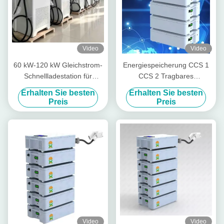
Video
Video
60 kW-120 kW Gleichstrom-
Energiespeicherung CCS 1
Schnellladestation für
CCS 2 Tragbares
Elektrofahrzeuge mit CCS-
Elektroauto-Ladegerät
Erhalten Sie besten
Erhalten Sie besten
GBT-Doppelstecker
Batterie 19,2 kWh
Preis
Preis
Video
Video