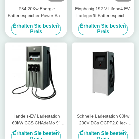
IP54 20Kw Energie
Einphasig 192 V Lifepo4 EV-
Batteriespeicher Power Bank
Ladegerät Batteriespeicher
für EV DC Ladestation
Power Bank
Erhalten Sie besten
Erhalten Sie besten
Preis
Preis
Handels-EV Ladestation
Schnelle Ladestation 60kw
60kW CCS CHAdeMo 9"
200V DCs OCPP2.0 Iec-
DCs TUV-Touch Screen
62262 zu 750V für
Erhalten Sie besten
Erhalten Sie besten
Elektroauto
Preis
Preis