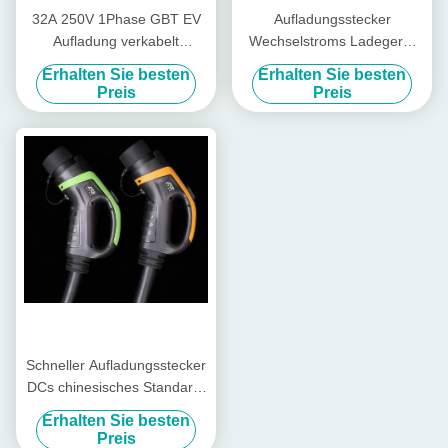
32A 250V 1Phase GBT EV
Aufladungsstecker
Aufladung verkabelt
Wechselstroms Ladegerät
Thermoplastikee Spitzen-
63A 440V 3Phase GBT EV
Erhalten Sie besten
Erhalten Sie besten
Shell
mit 5M Cable
Preis
Preis
Schneller Aufladungsstecker
DCs chinesisches Standard-
Ladegerät 80A 750V GBT
Erhalten Sie besten
EV
Preis