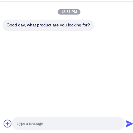
Adresse
12:51 PM
No.1, Boden 3, Nr. 366-, Nordabschnitt von Hupan-Straße,
Chengdu
Good day, what product are you looking for?
Datenschutz-Bestimmungen
|
Sitemap
Gute Qualität Chinas Art - 2 Aufladungskabel EV Lieferant.
Copyright-© 2021-2026 Chengdu Honors Technology Co.,Ltd .
Alle Rechte vorbehalten.