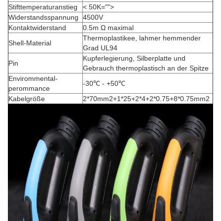
Stifttemperaturanstieg
< 50K="">
Widerstandsspannung
4500V
Kontaktwiderstand
0.5m Ω maximal
Thermoplastikee, lahmer hemmender
Shell-Material
Grad UL94
Kupferlegierung, Silberplatte und
Pin
Gebrauch thermoplastisch an der Spitze
Envirommental-
-30℃ - +50℃
perommance
Kabelgröße
2*70mm2+1*25+2*4+2*0.75+8*0.75mm2