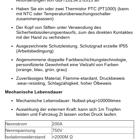
Anforderungen von
GB/T20234.2-2015 an
Haben Sie ein oder zwei Thermistor PTC (PT1000) (kann
mit NTC oder Temperaturüberwachungsschalter
zusammenpassen)
Der Kopf von Stiften unter Verwendung des
Sicherheitsisolierungsentwurfs, zum des direkten Kontaktes
mit der Hand zu verhindern
Ausgezeichnete Schutzleistung, Schutzgrad erzielte IP55
(Arbeitsbedingung)
Angenommene doppelte Farbbeschichtungstechnologie,
personifizierte Gewohnheit eine Vielzahl von Farben
(orange, blau, grün, grau)
Zuverlässiges Material, Flamme-etardant, Druckbeweis
.wear-resisting, Schlagzähigkeit, hoher Ölbeweis
Mechanische Lebensdauer
Mechanische Lebensdauer: Nullast-plug>10000times
Auswirkung der externen Kraft: kann sich 1m Tropfen
leisten und Fahrzeug 2t lassen vorbei Druck laufen.
Nennstrom
200A
Nennspannung
750V
Isolationswiderstand
>2000M Ω