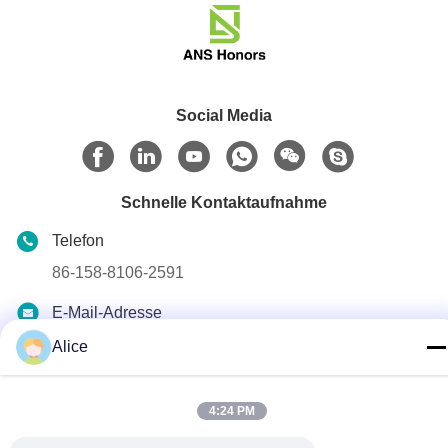
Social Media
Schnelle Kontaktaufnahme
Telefon
86-158-8106-2591
E-Mail-Adresse
info@cn-ans.com
Alice
Adresse
No.1, Boden 3, Nr. 366-, Nordabschnitt von Hupan-Straße,
4:24 PM
Chengdu