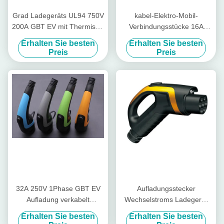
Grad Ladegeräts UL94 750V
kabel-Elektro-Mobil-
200A GBT EV mit Thermistor
Verbindungsstücke 16A
PT1000
250V 1Phase GBT
Erhalten Sie besten
Erhalten Sie besten
Aufladungs
Preis
Preis
32A 250V 1Phase GBT EV
Aufladungsstecker
Aufladung verkabelt
Wechselstroms Ladegerät
Thermoplastikee Spitzen-
63A 440V 3Phase GBT EV
Erhalten Sie besten
Erhalten Sie besten
Shell
mit 5M Cable