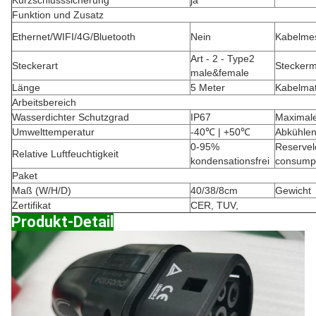
Kurzschlusssicherung
ja
Funktion und Zusatz
Ethernet/WIFI/4G/Bluetooth
Nein
Kabelme
Art - 2 - Type2
Steckerart
Steckerm
male&female
Länge
5 Meter
Kabelmat
Arbeitsbereich
Wasserdichter Schutzgrad
IP67
Maximal
Umwelttemperatur
-40℃ | +50℃
Abkühle
0-95%
Reservel
Relative Luftfeuchtigkeit
kondensationsfrei
consump
Paket
Maß (W/H/D)
40/38/8cm
Gewicht
Zertifikat
CER, TUV,
Produkt-Detail