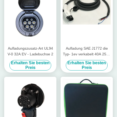
Aufladungszusatz-Art UL94
Aufladung SAE J1772 die
V-0 32A EV - Ladebuchse 2
Typ- 1ev verkabelt 40A 250V
Stecker UL-Bescheinigung
Erhalten Sie besten
Erhalten Sie besten
US-Standardtyp- 1ev
Preis
Preis
Charginng