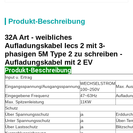
Produkt-Beschreibung
32A Art - weibliches
Aufladungskabel Iecs 2 mit 3-
phasigen 5M Type 2 zu schreiben -
Aufladungskabel mit 2 EV
Produkt-Beschreibung
Input u. Ertrag
WECHSELSTROM
Eingangsspannung/Ausgangsspannung
Max. Au
100~250V
Eingegebene Frequenz
47~63Hz
Aufladung
Max. Spitzenleistung
11KW
Schutz
Über Spannungsschutz
ja
Erddurch
Unter Spannungsschutz
ja
Über-Te
Über Lastsschutz
ja
Blitzschu