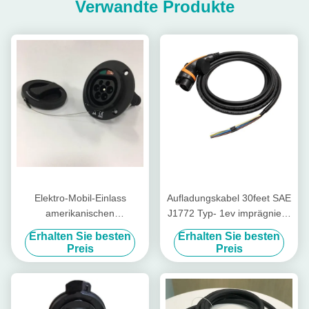
Verwandte Produkte
Elektro-Mobil-Einlass
Aufladungskabel 30feet SAE
amerikanischen
J1772 Typ- 1ev imprägniern
Nationalstandards 16Amp
IP55 Verbindungsstück des
Erhalten Sie besten
Erhalten Sie besten
EV Aufladungszusatz-ROHS
Typ- 1ev
Preis
Preis