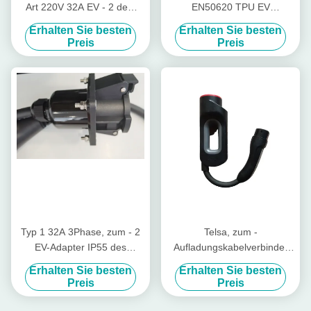
Art 220V 32A EV - 2 dem
EN50620 TPU EV
Adapter zu des Typ- 1ev
Aufladungskabel-EV - 2 zum
Erhalten Sie besten
Erhalten Sie besten
Typ- 1stecker
Preis
Preis
Typ 1 32A 3Phase, zum - 2
Telsa, zum -
EV-Adapter IP55 des
Aufladungskabelverbinder
wasserdichten Schutz-
7kW mit 2 EV für Art - des
Erhalten Sie besten
Erhalten Sie besten
Grades zu schreiben
Autos 2 zu schreiben, das
Preis
Preis
auf Tesla-Station auflädt