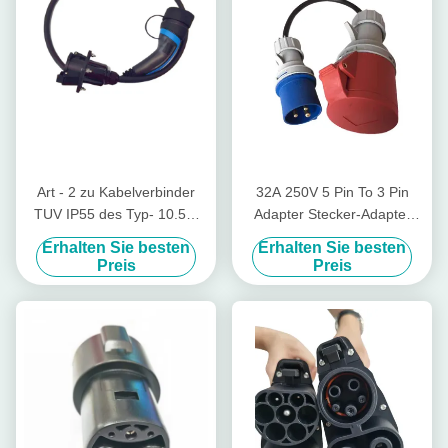
Art - 2 zu Kabelverbinder
32A 250V 5 Pin To 3 Pin
TUV IP55 des Typ- 10.5m
Adapter Stecker-Adapter
EV
Iecs 60309 für roten CEE To
Erhalten Sie besten
Erhalten Sie besten
Aufladungswasserdichtem
Blue CEE
Preis
Preis
Grad