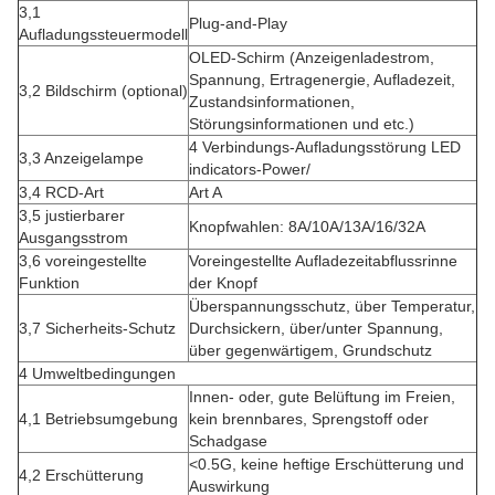
3,1
Plug-and-Play
Aufladungssteuermodell
OLED-Schirm (Anzeigenladestrom,
Spannung, Ertragenergie, Aufladezeit,
3,2 Bildschirm (optional)
Zustandsinformationen,
Störungsinformationen und etc.)
4 Verbindungs-Aufladungsstörung LED
3,3 Anzeigelampe
indicators-Power/
3,4 RCD-Art
Art A
3,5 justierbarer
Knopfwahlen: 8A/10A/13A/16/32A
Ausgangsstrom
3,6 voreingestellte
Voreingestellte Aufladezeitabflussrinne
Funktion
der Knopf
Überspannungsschutz, über Temperatur,
3,7 Sicherheits-Schutz
Durchsickern, über/unter Spannung,
über gegenwärtigem, Grundschutz
4 Umweltbedingungen
Innen- oder, gute Belüftung im Freien,
4,1 Betriebsumgebung
kein brennbares, Sprengstoff oder
Schadgase
<0.5G, keine heftige Erschütterung und
4,2 Erschütterung
Auswirkung