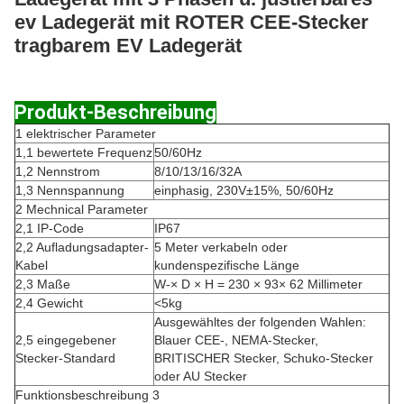
ev Ladegerät mit ROTER CEE-Stecker
tragbarem EV Ladegerät
Produkt-Beschreibung
1 elektrischer Parameter
1,1 bewertete Frequenz
50/60Hz
1,2 Nennstrom
8/10/13/16/32A
1,3 Nennspannung
einphasig, 230V±15%, 50/60Hz
2 Mechnical Parameter
2,1 IP-Code
IP67
2,2 Aufladungsadapter-
5 Meter verkabeln oder
Kabel
kundenspezifische Länge
2,3 Maße
W-× D × H = 230 × 93× 62 Millimeter
2,4 Gewicht
<5kg
Ausgewähltes der folgenden Wahlen:
2,5 eingegebener
Blauer CEE-, NEMA-Stecker,
Stecker-Standard
BRITISCHER Stecker, Schuko-Stecker
oder AU Stecker
Funktionsbeschreibung 3