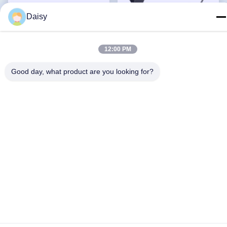
Daisy
Typ 1 und Art - 2 tragbares
Justierbarer Auto-Ladegerät
12:00 PM
EV Ladegerät 16A mit
Iecs 62196-2 16A 5.5m
IEC309 CEE Plug
Haupt-EV Type2-Stecker
Erhalten Sie besten
Erhalten Sie besten
Good day, what product are you looking for?
Preis
Preis
Social Media