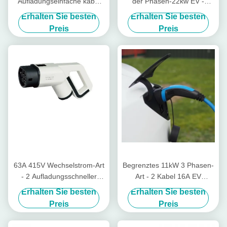
Aufladungseinfache kabel
der Phasen-22kw EV -
EV bauen Sie Art zusammen
schnelle
Erhalten Sie besten
Erhalten Sie besten
- Steckerbuchse 2
Aufladungssteckerbuchse 2
Preis
Preis
63A 415V Wechselstrom-Art
Begrenztes 11kW 3 Phasen-
- 2 Aufladungsschneller
Art - 2 Kabel 16A EV
Aufladungsstecker Iecs
Standardverbindungsstück
Erhalten Sie besten
Erhalten Sie besten
62196 kabel EV
aufladend
Preis
Preis