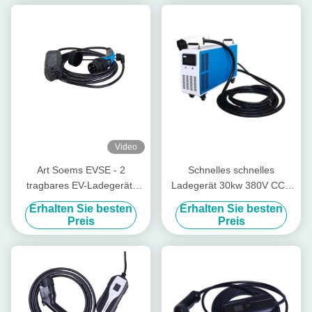
Video
Art Soems EVSE - 2
Schnelles schnelles
tragbares EV-Ladegerät-
Ladegerät 30kw 380V CCS
einphasiges 5 Meter Kabel-
tragbares Ladegerät DCs
Erhalten Sie besten
Erhalten Sie besten
Chademo
Preis
Preis