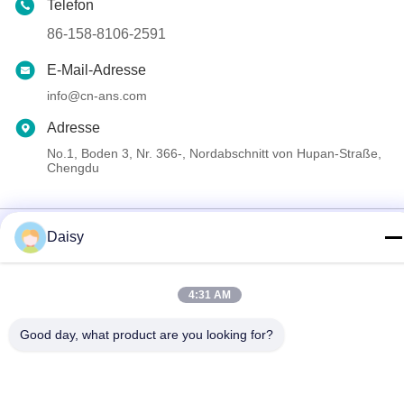
Telefon
86-158-8106-2591
E-Mail-Adresse
info@cn-ans.com
Adresse
No.1, Boden 3, Nr. 366-, Nordabschnitt von Hupan-Straße,
Chengdu
Datenschutz-Bestimmungen
|
Sitemap
Daisy
Gute Qualität Chinas Art - 2 Aufladungskabel EV Lieferant.
Copyright-© 2021-2026 Chengdu Honors Technology Co.,Ltd .
4:31 AM
Alle Rechte vorbehalten.
Good day, what product are you looking for?