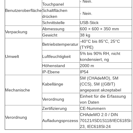
- Nein.
Touchpanel
Benutzeroberfläche
Schaltflächen
- Nein.
drücken
Schnittstelle
USB-Stick
Abmessung
600 × 600 × 350 mm
Verpackung
Gewicht
38 kg
-40°C bis 85°C, 25°C
Betriebstemperatur
(TYPE)
5% bis 90% RH, nicht
Umwelt
Luftfeuchtigkeit
kondensiert, ng
Höhenstand
2000 m
IP-Ebene
IP54
5M (CHAdeMO), 5M
Kabellänge
(CCS), 5M ((GB/T)
Mechanische
angepasst akzeptabel
Einheit für die Erfassung
Verordnung
von Daten
Zertifizierung
CE-Nummern
CHAdeMO 2.0 / DIN
Verordnung
Aufladungsprozess
70121/ISD1S118/IEC618Sl-
23, IEC618Sl-24