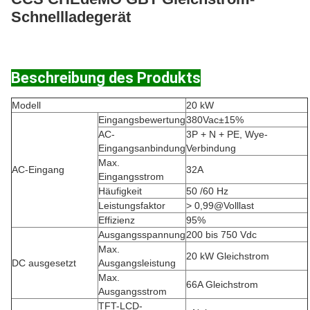
Schnellladegerät
Beschreibung des Produkts
Modell
20 kW
Eingangsbewertung
380Vac±15%
AC-
3P + N + PE, Wye-
Eingangsanbindung
Verbindung
Max.
AC-Eingang
32A
Eingangsstrom
Häufigkeit
50 /60 Hz
Leistungsfaktor
> 0,99@Volllast
Effizienz
95%
Ausgangsspannung
200 bis 750 Vdc
Max.
20 kW Gleichstrom
DC ausgesetzt
Ausgangsleistung
Max.
66A Gleichstrom
Ausgangsstrom
TFT-LCD-