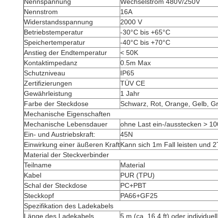
Nennspannung
Wechselstrom 480V/250V
Nennstrom
16A
Widerstandsspannung
2000 V
Betriebstemperatur
-30°C bis +65°C
Speichertemperatur
-40°C bis +70°C
Anstieg der Endtemperatur
< 50K
Kontaktimpedanz
0.5m Max
Schutzniveau
IP65
Zertifizierungen
TÜV CE
Gewährleistung
1 Jahr
Farbe der Steckdose
Schwarz, Rot, Orange, Gelb, Grü
Mechanische Eigenschaften
Mechanische Lebensdauer
ohne Last ein-/ausstecken > 1
Ein- und Austriebskraft:
45N
Einwirkung einer äußeren Kraft
Kann sich 1m Fall leisten und 
Material der Steckverbinder
Teilname
Material
Kabel
PUR (TPU)
Schal der Steckdose
PC+PBT
Steckkopf
PA66+GF25
Spezifikation des Ladekabels
Länge des Ladekabels
5 m (ca. 16,4 ft) oder individue