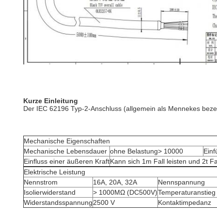
Kurze Einleitung
Der IEC 62196 Typ-2-Anschluss (allgemein als Mennekes bezei
Mechanische Eigenschaften
Mechanische Lebensdauer
ohne Belastung> 10000
Einf
Einfluss einer äußeren Kraft
Kann sich 1m Fall leisten und 2t 
Elektrische Leistung
Nennstrom
16A, 20A, 32A
Nennspannung
Isolierwiderstand
> 1000MΩ (DC500V)
Temperaturanstieg 
Widerstandsspannung
2500 V
Kontaktimpedanz