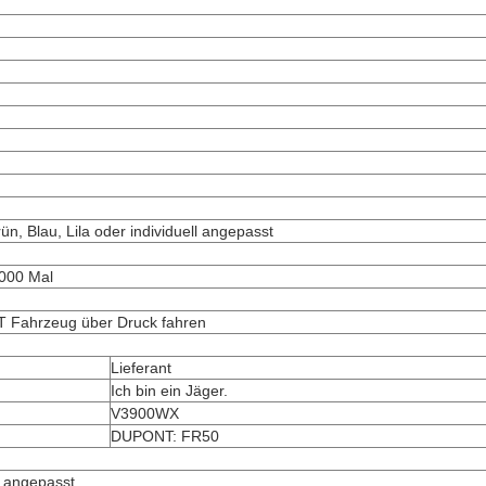
n, Blau, Lila oder individuell angepasst
0000 Mal
2T Fahrzeug über Druck fahren
Lieferant
Ich bin ein Jäger.
V3900WX
DUPONT: FR50
ll angepasst