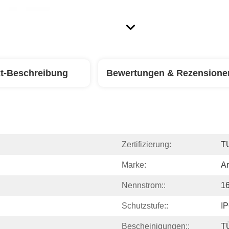
t-Beschreibung
Bewertungen & Rezensione
Zertifizierung:
T
Marke:
Am
Nennstrom::
1
Schutzstufe::
I
Bescheinigungen::
T