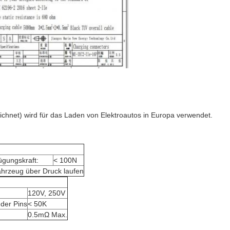
chnet) wird für das Laden von Elektroautos in Europa verwendet.
ügungskraft:
< 100N
Fahrzeug über Druck laufen
120V, 250V
der Pins
< 50K
0.5mΩ Max.