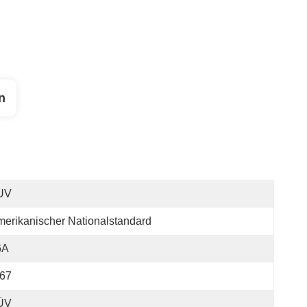
n
UV
erikanischer Nationalstandard
6A
P67
ÜV