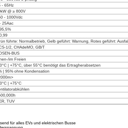
 - 65Hz
0kW @ ≥ 800V
50 - 1000Vdc
- 25Aac
 95,5%
0,99
ün führte: Normalbetrieb, Gelb geführt: Warnung, Rotes geführt: Ausfal
CS-1/2, CHAdeMO, GB/T
OSEN-BUS
nen-/im Freien
0°C | +75°C, über 55°C benötigt das Ertragherabsetzen
% | 95% ohne Kondensation
2000m>
0°C | +75°C
ntilatorabkühlen
500,000h
ER, TUV
end für alles EVs und elektrischen Busse
ederspannung