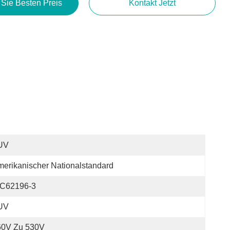
 Sie Besten Preis
Kontakt Jetzt
UV
erikanischer Nationalstandard
EC62196-3
UV
60V Zu 530V