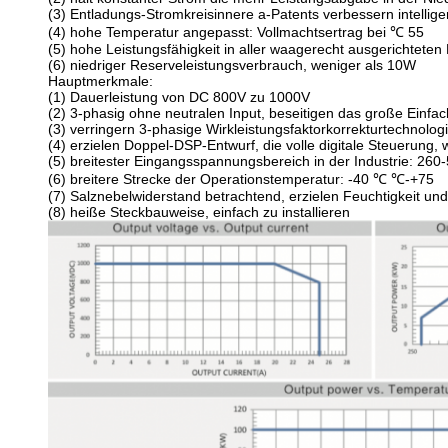
(3) Entladungs-Stromkreisinnere a-Patents verbessern intellig
(4) hohe Temperatur angepasst: Vollmachtsertrag bei ℃ 55
(5) hohe Leistungsfähigkeit in aller waagerecht ausgerichteten 
(6) niedriger Reserveleistungsverbrauch, weniger als 10W
Hauptmerkmale:
(1) Dauerleistung von DC 800V zu 1000V
(2) 3-phasig ohne neutralen Input, beseitigen das große Einfac
(3) verringern 3-phasige Wirkleistungsfaktorkorrekturtechnologi
(4) erzielen Doppel-DSP-Entwurf, die volle digitale Steuerung
(5) breitester Eingangsspannungsbereich in der Industrie: 260-
(6) breitere Strecke der Operationstemperatur: -40 ℃ ℃-+75
(7) Salznebelwiderstand betrachtend, erzielen Feuchtigkeit un
(8) heiße Steckbauweise, einfach zu installieren