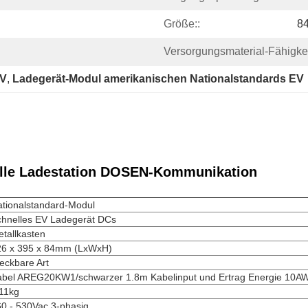
Größe::
8
Versorgungsmaterial-Fähigkei
EV
, 
Ladegerät-Modul amerikanischen Nationalstandards EV
lle Ladestation DOSEN-Kommunikation
tionalstandard-Modul
chnelles EV Ladegerät DCs
tallkasten
26 x 395 x 84mm (LxWxH)
eckbare Art
abel AREG20KW1/schwarzer 1.8m Kabelinput und Ertrag Energie 10A
11kg
0 - 530Vac 3-phasig