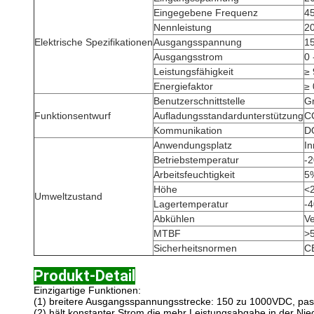
Eingegebene Frequenz
45
Nennleistung
2
Elektrische Spezifikationen
Ausgangsspannung
1
Ausgangsstrom
0 
Leistungsfähigkeit
≥
Energiefaktor
≥ 
Benutzerschnittstelle
Gr
Funktionsentwurf
Aufladungsstandardunterstützung
C
Kommunikation
D
Anwendungsplatz
In
Betriebstemperatur
-2
Arbeitsfeuchtigkeit
5
Höhe
<
Umweltzustand
Lagertemperatur
-4
Abkühlen
Ve
MTBF
>
Sicherheitsnormen
C
Produkt-Detail
Einzigartige Funktionen:
(1) breitere Ausgangsspannungsstrecke: 150 zu 1000VDC, pass
(2) hält konstanter Strom die mehr Leistungsabgabe in der Ni