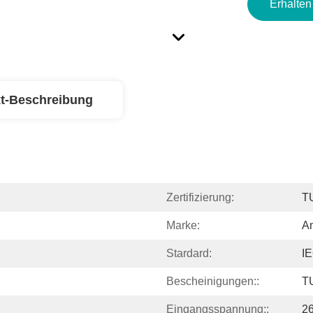
Erhalten
t-Beschreibung
Zertifizierung:
T
Marke:
Am
Stardard:
I
Bescheinigungen::
T
Eingangsspannung::
2