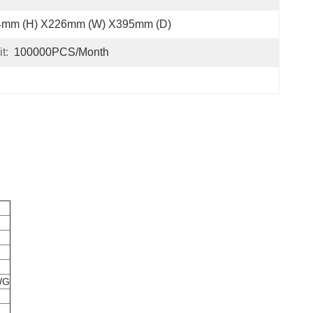
4mm (H) X226mm (W) X395mm (D)
t:
100000PCS/Month
WG