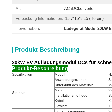
Art:
AC-/DCkonverter
Verpackung Informationen:
15.7*15*3.15 (herein)
Hervorheben:
Ladegerät-Modul 20kW 
Produkt-Beschreibung
20kW EV Aufladungsmodul DCs für schne
Produkt-Beschreibung
Spezifikation
Modell
Na
Anwendungsszenen
S
Unterkunft des Materials
Me
Maß
2
Struktur
Installationsmethode
St
Kabel
K
Gewicht
≤ 
Eingangsspannung
26