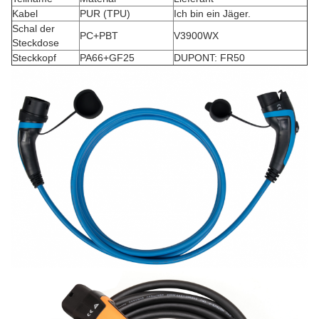
Kabel
PUR (TPU)
Ich bin ein Jäger.
Schal der
PC+PBT
V3900WX
Steckdose
Steckkopf
PA66+GF25
DUPONT: FR50