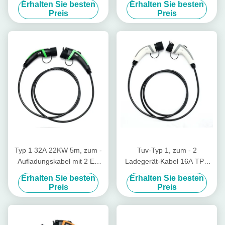
Erhalten Sie besten
Erhalten Sie besten
Verbindungsstück-Steckers
SAE J1772 zu schreiben
Preis
Preis
zu schreiben
Typ 1 32A 22KW 5m, zum -
Tuv-Typ 1, zum - 2
Aufladungskabel mit 2 EV
Ladegerät-Kabel 16A TPU
der grünen Umhüllung TPU
EV der weißen Umhüllung zu
Erhalten Sie besten
Erhalten Sie besten
zu schreiben
schreiben
Preis
Preis