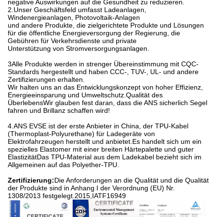
negative Auswirkungen auf die Gesundheit zu reduzieren.
2.Unser Geschäftsfeld umfasst Ladeanlagen,
Windenergieanlagen, Photovoltaik-Anlagen
und andere Produkte, die zielgerichtete Produkte und Lösungen
für die öffentliche Energieversorgung der Regierung, die
Gebühren für Verkehrsdienste und private
Unterstützung von Stromversorgungsanlagen.
3Alle Produkte werden in strenger Übereinstimmung mit CQC-
Standards hergestellt und haben CCC-, TUV-, UL- und andere
Zertifizierungen erhalten.
Wir halten uns an das Entwicklungskonzept von hoher Effizienz,
Energieeinsparung und Umweltschutz.Qualität des
ÜberlebensWir glauben fest daran, dass die ANS sicherlich Segel
fahren und Brillanz schaffen wird!
4.ANS EVSE ist der erste Anbieter in China, der TPU-Kabel
(Thermoplast-Polyurethane) für Ladegeräte von
Elektrofahrzeugen herstellt und anbietet.Es handelt sich um ein
spezielles Elastomer mit einer breiten Härtepalette und guter
ElastizitätDas TPU-Material aus dem Ladekabel bezieht sich im
Allgemeinen auf das Polyether-TPU.
Zertifizierung:
Die Anforderungen an die Qualität und die Qualität
der Produkte sind in Anhang I der Verordnung (EU) Nr.
1308/2013 festgelegt.2015,IATF16949