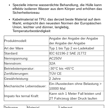
Spezielle interne wasserdichte Behandlung, die Hülle kann
effektiv isolieren Wasser aus dem Körper und erhöhen das
Sicherheitsniveau
Kabelmaterial ist TPU, das derzeit beste Material auf dem
Markt, entspricht den neuesten Normen der Europäischen
Union, leichter und dünner, langlebig,
Temperaturbeständigkeit
Angabe der Angabe der Angabe
Produktmodell:
der Angabe der Angabe
Art der Ware
Typ 1 bis Typ 2 ev-Ladekabel
Stardard:
IEC 62196-2 SAE J1772
Nennspannung:
AC250V
Nennstrom:
32A
Betriebstemperatur:
-30°C bis +65°C
Zertifizierungen:
TÜV CE
Gewährleistung:
2 Jahre
Ein-/Ausstecken ohne Belastung >
Mechanische Lebensdauer:
10000 Mal
Kann sich 1 Meter Fall leisten und
Impato fex ternal Kraft:
2T Fahrzeug über Druck laufen
Teilname
Material
Lieferant