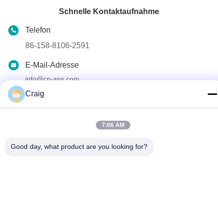
Schnelle Kontaktaufnahme
Telefon
86-158-8106-2591
E-Mail-Adresse
info@cn-ans.com
Craig
Adresse
No.1, Boden 3, Nr. 366-, Nordabschnitt von Hupan-Straße,
Chengdu
7:06 AM
Good day, what product are you looking for?
Datenschutz-Bestimmungen
|
Sitemap
Gute Qualität Chinas Art - 2 Aufladungskabel EV Lieferant.
Copyright-© 2021-2026 Chengdu Honors Technology Co.,Ltd .
Alle Rechte vorbehalten.