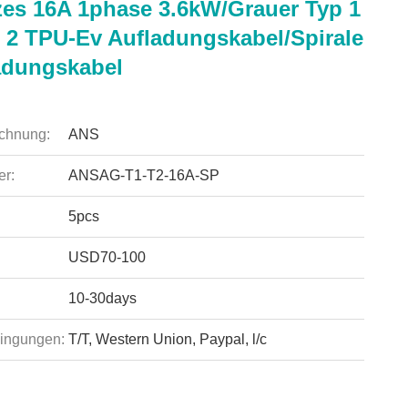
es 16A 1phase 3.6kW/grauer Typ 1
- 2 TPU-Ev Aufladungskabel/Spirale
adungskabel
chnung:
ANS
r:
ANSAG-T1-T2-16A-SP
5pcs
USD70-100
10-30days
ingungen:
T/T, Western Union, Paypal, l/c