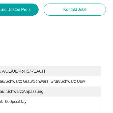
 Sie Besten Preis
Kontakt Jetzt
UV/CE/UL/RoHS/REACH
lau/Schwarz; Grau/Schwarz; Grün/Schwarz Usw
lau; Schwarz;Anpassung
t:
600pcs/day