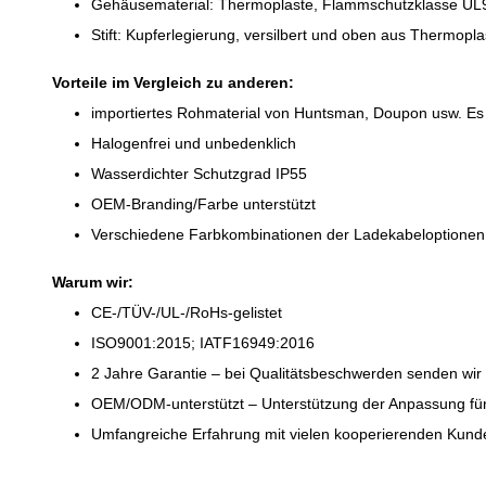
Gehäusematerial: Thermoplaste, Flammschutzklasse UL
Stift: Kupferlegierung, versilbert und oben aus Thermoplas
Vorteile im Vergleich zu anderen:
importiertes Rohmaterial von Huntsman, Doupon usw. Es 
Halogenfrei und unbedenklich
Wasserdichter Schutzgrad IP55
OEM-Branding/Farbe unterstützt
Verschiedene Farbkombinationen der Ladekabeloptionen
Warum wir:
CE-/TÜV-/UL-/RoHs-gelistet
ISO9001:2015; IATF16949:2016
2 Jahre Garantie – bei Qualitätsbeschwerden senden wir
OEM/ODM-unterstützt – Unterstützung der Anpassung für 
Umfangreiche Erfahrung mit vielen kooperierenden Kund