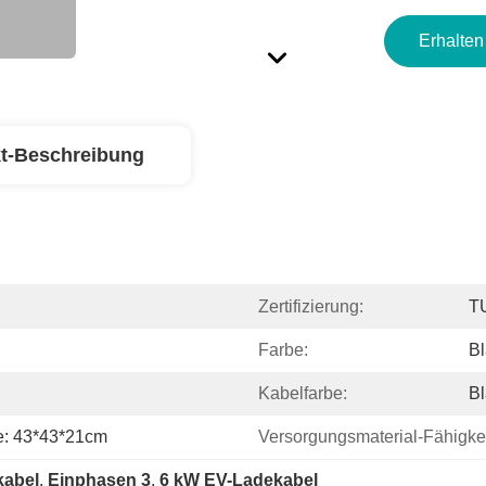
Erhalten
t-Beschreibung
Zertifizierung:
T
Farbe:
B
Kabelfarbe:
B
e: 43*43*21cm
Versorgungsmaterial-Fähigkei
kabel
, 
Einphasen 3
, 
6 kW EV-Ladekabel