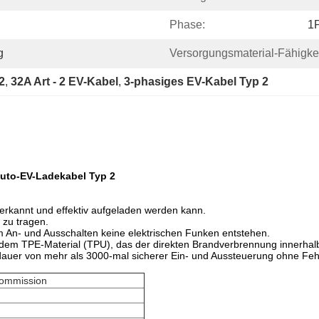
Phase:
1
g
Versorgungsmaterial-Fähigkei
2
, 
32A Art - 2 EV-Kabel
, 
3-phasiges EV-Kabel Typ 2
oauto-EV-Ladekabel Typ 2
 erkannt und effektiv aufgeladen werden kann.
 zu tragen.
eim An- und Ausschalten keine elektrischen Funken entstehen.
m TPE-Material (TPU), das der direkten Brandverbrennung innerhalb e
nsdauer von mehr als 3000-mal sicherer Ein- und Aussteuerung ohne Feh
Kommission