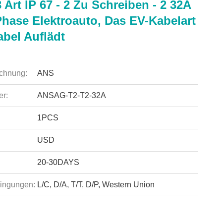
 Art IP 67 - 2 Zu Schreiben - 2 32A
Phase Elektroauto, Das EV-Kabelart
abel Auflädt
chnung:
ANS
r:
ANSAG-T2-T2-32A
1PCS
USD
20-30DAYS
ingungen:
L/C, D/A, T/T, D/P, Western Union