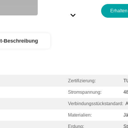
Erhalten
t-Beschreibung
Zertifizierung:
T
Stromspannung:
4
Verbindungsstückstandard:
A
Materialien:
Jä
Erdung:
S