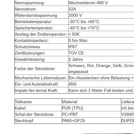
Nennspannung:
Wechselstrom 480 V
Nennstrom:
32A
Widerstandsspannung
2000 V
Betriebstemperatur:
-30°C bis +65°C
Speichertemperatur:
-40°C bis +70°C
Anstieg der Endtemperatur:
< 50K
Kontaktimpedanz:
0.5m Max
Schutzniveau
IP67
Zertifizierungen:
TÜV CE
Gewährleistung:
2 Jahre
Schwarz, Rot, Orange, Gelb, Grün, 
Farbe der Steckdose:
angepasst
Mechanische Lebensdauer:
Ein-/Ausstecken ohne Belastung 
Ein- und Austriebskraft:
45N
Impato fex ternal Kraft:
Kann sich 1 Meter Fall leisten un
Teilname
Material
Liefer
Kabel
PUR (TPU)
Ich bin
Schal der Steckdose
PC+PBT
V390
Steckkopf
PA66+GF25
DUPON