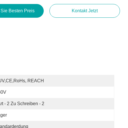
 Sie Besten Preis
Kontakt Jetzt
UV,CE,RoHs, REACH
80V
rt - 2 Zu Schreiben - 2
ger
tandarderdung