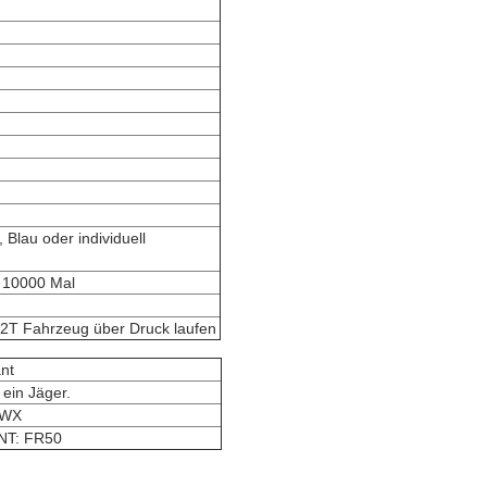
Blau oder individuell
> 10000 Mal
d 2T Fahrzeug über Druck laufen
ant
 ein Jäger.
0WX
T: FR50