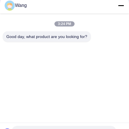
Social Media
Wang
3:24 PM
Schnelle Kontaktaufnahme
Good day, what product are you looking for?
Telefon
86-158-8106-2591
E-Mail-Adresse
info@cn-ans.com
Adresse
No.1, Boden 3, Nr. 366-, Nordabschnitt von Hupan-Straße,
Chengdu
Datenschutz-Bestimmungen
|
Sitemap
Gute Qualität Chinas Art - 2 Aufladungskabel EV Lieferant.
Copyright-© 2021-2026 Chengdu Honors Technology Co.,Ltd .